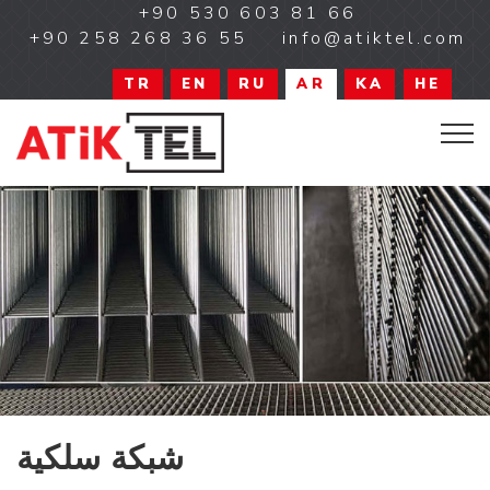
+90 530 603 81 66
+90 258 268 36 55
info@atiktel.com
TR
EN
RU
AR
KA
HE
شبكة سلكية