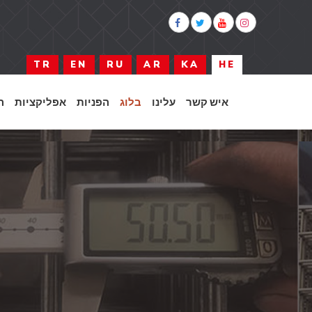
TR
EN
RU
AR
KA
HE
איש קשר
עלינו
בלוג
הפניות
אפליקציות
ה