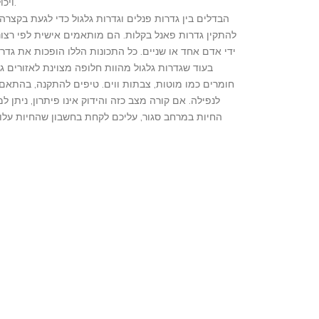
ויכולות להתאים לכל צורך. בהזמנות גדולות ניתן גם לייצר גדרות פאנל לפי המפרט הרצוי.
הבדלים בין גדרות פנלים וגדרות גלגול כדי לגעת בקצרה 
להתקין גדרות פאנל בקלות. הם מותאמים אישית לפי רצונך
ידי אדם אחד או שניים. כל התכונות הללו הופכות את גד
בעוד שגדרות גלגול מהוות חלופה מצוינת לאזורים גד
חומרים כמו מוטות, צבתות ווים. טיפים להתקנה, בהתאם 
לנפילה. אם קורה מצב כזה והידוק אינו פיתרון, ניתן 
החיות במרחב סגור, עליכם לקחת בחשבון שהחיות עלולו