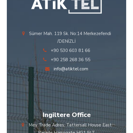
Sümer Mah. 119 Sk. No:14 Merkezefendi
/DENİZLİ
+90 530 603 81 66
+90 258 268 36 55
info@atiktel.com
Ingiltere Office
Mey Trade Adres; Tattersall House East
Parade Harrogate HG1 5LT