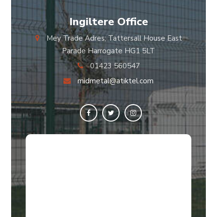
Ingiltere Office
Mey Trade Adres; Tattersall House East
Parade Harrogate HG1 5LT
01423 560547
midmetal@atiktel.com