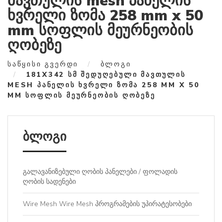
მავთულის mesh პანელის
ხვრელი ზომა 258 mm x 50
mm სოფლის მეურნეობის
ღობეზე
ᲡᲐᲬᲧᲘᲡᲘ ᲒᲕᲔᲠᲓᲘ
ᲑᲚᲝᲒᲘ
181X342 ᲡᲛ ᲨᲔᲓᲣᲦᲔᲑᲣᲚᲘ ᲛᲐᲕᲗᲣᲚᲘᲡ
MESH ᲞᲐᲜᲔᲚᲘᲡ ᲮᲕᲠᲔᲚᲘ ᲖᲝᲛᲐ 258 MM X 50
MM ᲡᲝᲤᲚᲘᲡ ᲛᲔᲣᲠᲜᲔᲝᲑᲘᲡ ᲦᲝᲑᲔᲖᲔ
ბლოგი
გალავანიზებული ღობის პანელები / ფოლადის
ღობის სადენები
Wire Mesh Wire Mesh პროგრამების უპირატესობები