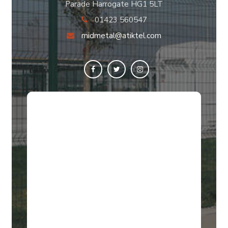
Parade Harrogate HG1 5LT
01423 560547
midmetal@atiktel.com