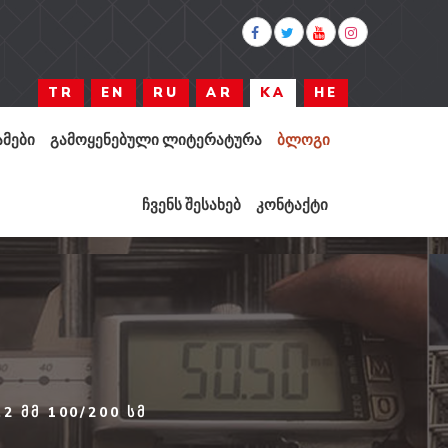
TR
EN
RU
AR
KA
HE
ᲛᲔᲑᲘ
ᲒᲐᲛᲝᲧᲔᲜᲔᲑᲣᲚᲘ ᲚᲘᲢᲔᲠᲐᲢᲣᲠᲐ
ᲑᲚᲝᲒᲘ
ᲩᲕᲔᲜᲡ ᲨᲔᲡᲐᲮᲔᲑ
ᲙᲝᲜᲢᲐᲥᲢᲘ
2 ᲛᲛ 100/200 ᲡᲛ