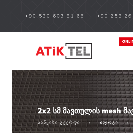
+90 530 603 81 66
+90 258 26
ONLI
2x2 სმ მავთულის mesh მა
ᲡᲐᲬᲧᲘᲡᲘ ᲒᲕᲔᲠᲓᲘ
ᲑᲚᲝᲒᲘ