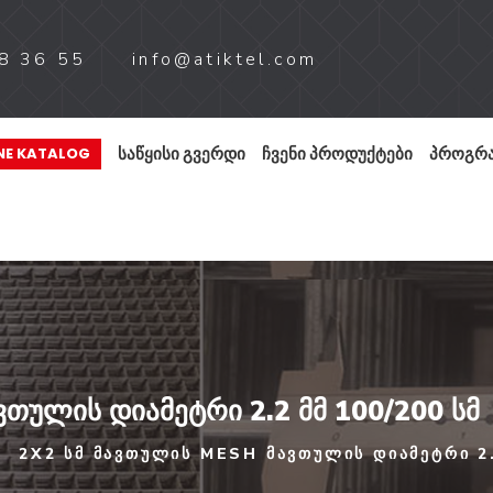
8 36 55
info@atiktel.com
ᲡᲐᲬᲧᲘᲡᲘ ᲒᲕᲔᲠᲓᲘ
ᲩᲕᲔᲜᲘ ᲞᲠᲝᲓᲣᲥᲢᲔᲑᲘ
ᲞᲠᲝᲒᲠᲐ
NE KATALOG
ვთულის დიამეტრი 2.2 მმ 100/200 სმ
2X2 ᲡᲛ ᲛᲐᲕᲗᲣᲚᲘᲡ MESH ᲛᲐᲕᲗᲣᲚᲘᲡ ᲓᲘᲐᲛᲔᲢᲠᲘ 2.