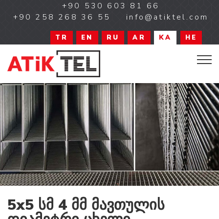
+90 530 603 81 66
+90 258 268 36 55
info@atiktel.com
TR
EN
RU
AR
KA
HE
5x5 სმ 4 მმ მავთულის