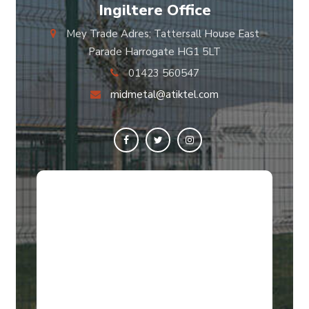
Ingiltere Office
Mey Trade Adres; Tattersall House East
Parade Harrogate HG1 5LT
01423 560547
midmetal@atiktel.com