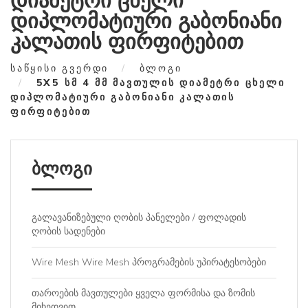
დიამეტრი ცხელი
დიპლომატიური გაბონიანი
კალათის ფირფიტებით
ᲡᲐᲬᲧᲘᲡᲘ ᲒᲕᲔᲠᲓᲘ
ᲑᲚᲝᲒᲘ
5X5 ᲡᲛ 4 ᲛᲛ ᲛᲐᲕᲗᲣᲚᲘᲡ ᲓᲘᲐᲛᲔᲢᲠᲘ ᲪᲮᲔᲚᲘ
ᲓᲘᲞᲚᲝᲛᲐᲢᲘᲣᲠᲘ ᲒᲐᲑᲝᲜᲘᲐᲜᲘ ᲙᲐᲚᲐᲗᲘᲡ
ᲤᲘᲠᲤᲘᲢᲔᲑᲘᲗ
ბლოგი
გალავანიზებული ღობის პანელები / ფოლადის
ღობის სადენები
Wire Mesh Wire Mesh პროგრამების უპირატესობები
თაროების მავთულები ყველა ფორმისა და ზომის
მიხედვით