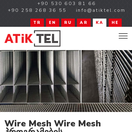
+90 530 603 81 66
+90 258 268 36 55
info@atiktel.com
TR
EN
RU
AR
KA
HE
Wire Mesh Wire Mesh