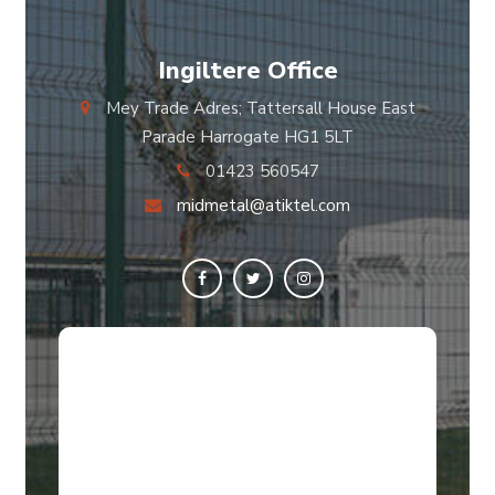
Ingiltere Office
Mey Trade Adres; Tattersall House East
Parade Harrogate HG1 5LT
01423 560547
midmetal@atiktel.com