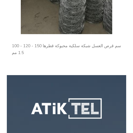
100 - 120 - 150 سم قرص العسل شبكة سلكية محبوكة قطرها
1.5 مم