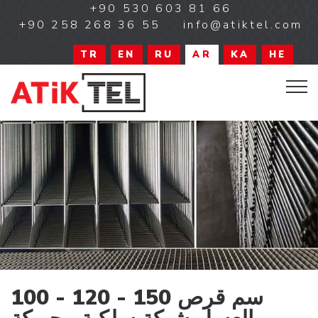
+90 530 603 81 66
+90 258 268 36 55
info@atiktel.com
TR
EN
RU
AR
KA
HE
100 - 120 - 150 سم قرص