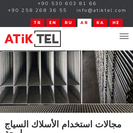
+90 530 603 81 66
+90 258 268 36 55
info@atiktel.com
TR
EN
RU
AR
KA
HE
مجالات استخدام الأسلاك السياج