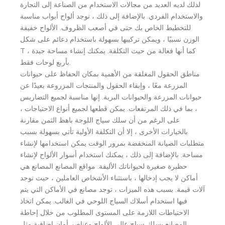
لذلك لديه العديد من مجالات الاستخدام من الصناعة إلى التجارة
والاستخدام الفردي. بالإضافة إلى ذلك ، توجد ألواح أبواب مناسبة
للتخطيط الخاص بك حتى في أصعب الظروف. الألواح خفيفة
الوزن نسبيًا ، ويمكن تركيبها بسهولة باستخدام دعائم على شكل
T ، كما أنها فعالة من حيث التكلفة. يمكنك إنشاء مساحة جيدة
بأربع لوحات فقط.
مناطق الحقول المغلقة من الأهمية بمكان الحفاظ على حيوانات
المزرعة معًا ، وإبقاء الحقول والمنتجات المزروعة بعيدًا عن
حيوانات المزرعة والحيوانات البرية. إنها مناسبة لجميع التضاريس
، بما في ذلك المرتفعات. يمكن قطعها لجميع أنواع الاحتياجات ،
على الرغم من أن سلك سياج اللوحة باهظ الثمن مقارنة
بالخيارات الأخرى ، إلا أن التكلفة الأولية تأتي بسهولة بسبب
متطلبات الصيانة المنخفضة بمرور الوقت يمكن استخدامها لإنشاء
مساحة. بالإضافة إلى ذلك ، يمكنك استخدام أسوار الألواح لإنشاء
حظيرة صغيرة لحيواناتك الأليفة. مواقع المصانع المصانع هي
أماكن لا يجب إدخالها ، باستثناء الأشخاص العاملين ، حيث توجد
آلات قيمة. بسبب هذه الميزات ، توجد مصانع في الأماكن التي يتم
فيها استخدام أسلاك السياج اللوحي في الغالب. يمكن اتخاذ
الاحتياطات اللازمة على المستوى المطلوب من خلال إحاطة
المصانع بسلك سياج عالي الألواح وعناصر أمان إضافية مثل