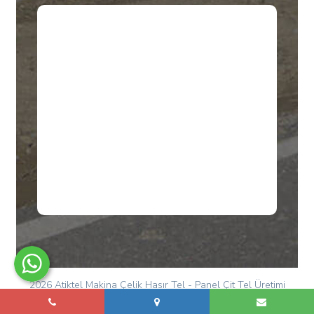
2026 Atiktel Makina Çelik Hasır Tel - Panel Çit Tel Üretimi
Haşem Bilgi Teknolojileri Pazarlama Ve Ticaret Ltd. Şti.