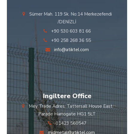
Sümer Mah. 119 Sk. No:14 Merkezefendi
/DENİZLİ
+90 530 603 81 66
+90 258 268 36 55
info@atiktel.com
Ingiltere Office
Mey Trade Adres; Tattersall House East
Parade Harrogate HG1 5LT
01423 560547
midmetal@atiktel.com