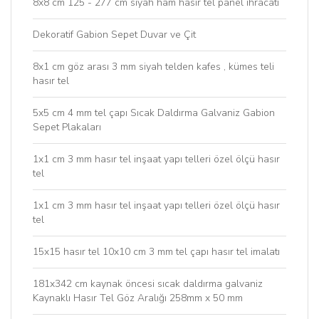
8x8 cm 125 - 277 cm siyah ham hasır tel panel ihracatı
Dekoratif Gabion Sepet Duvar ve Çit
8x1 cm göz arası 3 mm siyah telden kafes , kümes teli
hasır tel
5x5 cm 4 mm tel çapı Sıcak Daldırma Galvaniz Gabion
Sepet Plakaları
1x1 cm 3 mm hasır tel inşaat yapı telleri özel ölçü hasır
tel
1x1 cm 3 mm hasır tel inşaat yapı telleri özel ölçü hasır
tel
15x15 hasır tel 10x10 cm 3 mm tel çapı hasır tel imalatı
181x342 cm kaynak öncesi sıcak daldırma galvaniz
Kaynaklı Hasır Tel Göz Aralığı 258mm x 50 mm