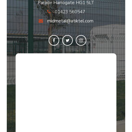
Parade Harrogate HG1 5LT
01423 560547
midmetal@atiktel.com