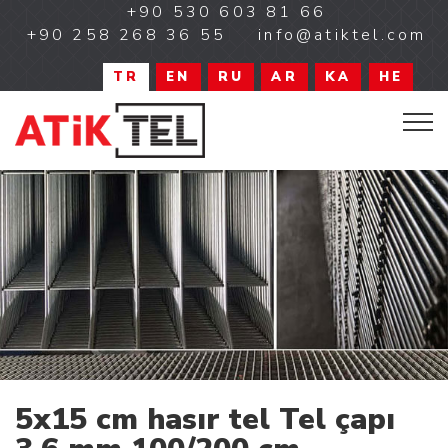
+90 530 603 81 66
+90 258 268 36 55
info@atiktel.com
TR
EN
RU
AR
KA
HE
5x15 cm hasır tel Tel çapı