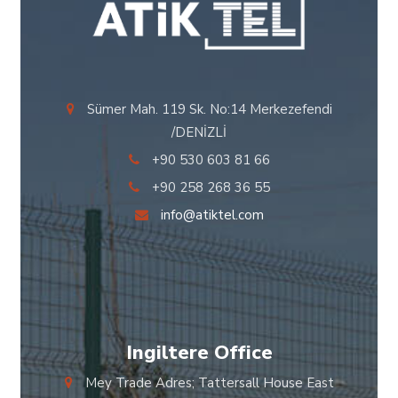
Sümer Mah. 119 Sk. No:14 Merkezefendi
/DENİZLİ
+90 530 603 81 66
+90 258 268 36 55
info@atiktel.com
Ingiltere Office
Mey Trade Adres; Tattersall House East