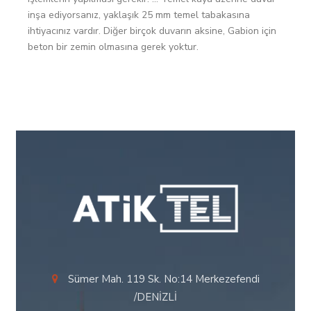
inşa ediyorsanız, yaklaşık 25 mm temel tabakasına
ihtiyacınız vardır. Diğer birçok duvarın aksine, Gabion için
beton bir zemin olmasına gerek yoktur.
Sümer Mah. 119 Sk. No:14 Merkezefendi
/DENİZLİ