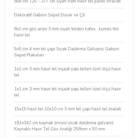
8x8 cm 125 - 277 cm siyah ham hasır tel panel ihracatı
Dekoratif Gabion Sepet Duvar ve Çit
8x1 cm göz arası 3 mm siyah telden kafes , kümes teli
hasır tel
5x5 cm 4 mm tel çapı Sıcak Daldırma Galvaniz Gabion
Sepet Plakaları
1x1 cm 3 mm hasır tel inşaat yapı telleri özel ölçü hasır
tel
1x1 cm 3 mm hasır tel inşaat yapı telleri özel ölçü hasır
tel
15x15 hasır tel 10x10 cm 3 mm tel çapı hasır tel imalatı
181x342 cm kaynak öncesi sıcak daldırma galvaniz
Kaynaklı Hasır Tel Göz Aralığı 258mm x 50 mm