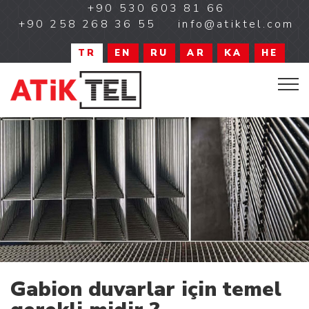
+90 530 603 81 66
+90 258 268 36 55
info@atiktel.com
TR
EN
RU
AR
KA
HE
Gabion duvarlar için temel