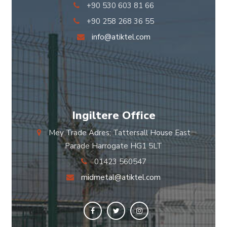
+90 530 603 81 66
+90 258 268 36 55
info@atiktel.com
Ingiltere Office
Mey Trade Adres; Tattersall House East
Parade Harrogate HG1 5LT
01423 560547
midmetal@atiktel.com