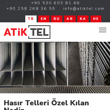
+90 530 603 81 66
+90 258 268 36 55
info@atiktel.com
TR
EN
RU
AR
KA
HE
Hasır Telleri Özel Kılan