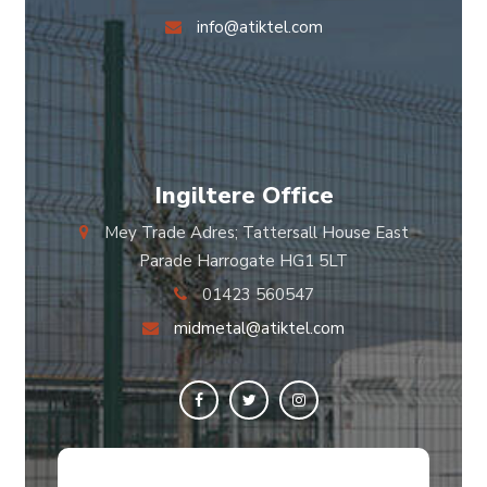
info@atiktel.com
Ingiltere Office
Mey Trade Adres; Tattersall House East
Parade Harrogate HG1 5LT
01423 560547
midmetal@atiktel.com