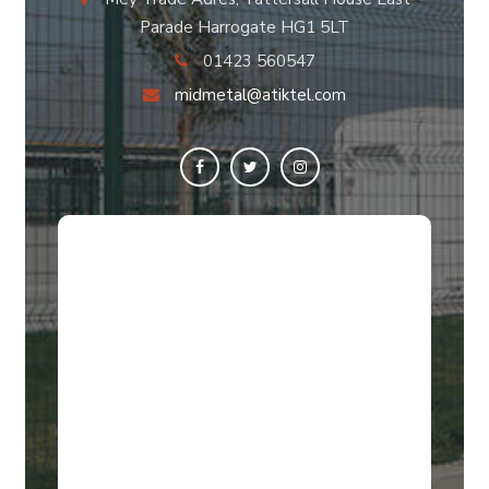
Parade Harrogate HG1 5LT
01423 560547
midmetal@atiktel.com