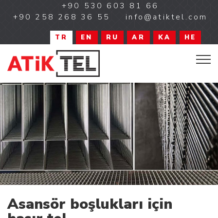
+90 530 603 81 66
+90 258 268 36 55
info@atiktel.com
TR
EN
RU
AR
KA
HE
Asansör boşlukları için