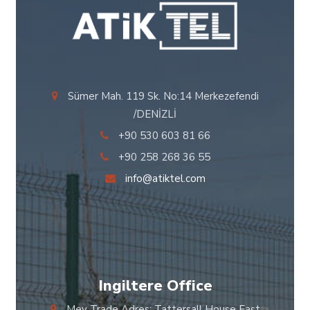
Sümer Mah. 119 Sk. No:14 Merkezefendi
/DENİZLİ
+90 530 603 81 66
+90 258 268 36 55
info@atiktel.com
Ingiltere Office
Mey Trade Adres; Tattersall House East