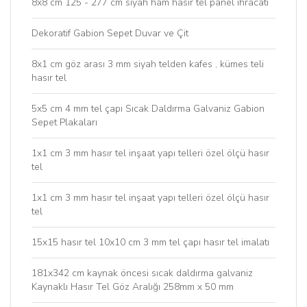
8x8 cm 125 - 277 cm siyah ham hasır tel panel ihracatı
Dekoratif Gabion Sepet Duvar ve Çit
8x1 cm göz arası 3 mm siyah telden kafes , kümes teli
hasır tel
5x5 cm 4 mm tel çapı Sıcak Daldırma Galvaniz Gabion
Sepet Plakaları
1x1 cm 3 mm hasır tel inşaat yapı telleri özel ölçü hasır
tel
1x1 cm 3 mm hasır tel inşaat yapı telleri özel ölçü hasır
tel
15x15 hasır tel 10x10 cm 3 mm tel çapı hasır tel imalatı
181x342 cm kaynak öncesi sıcak daldırma galvaniz
Kaynaklı Hasır Tel Göz Aralığı 258mm x 50 mm