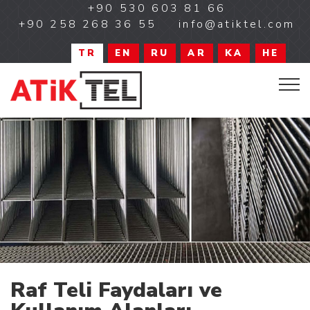
+90 530 603 81 66
+90 258 268 36 55
info@atiktel.com
TR
EN
RU
AR
KA
HE
Raf Teli Faydaları ve