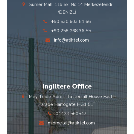
Sümer Mah. 119 Sk. No:14 Merkezefendi
/DENİZLİ
+90 530 603 81 66
+90 258 268 36 55
info@atiktel.com
Ingiltere Office
Mey Trade Adres; Tattersall House East
Parade Harrogate HG1 5LT
01423 560547
midmetal@atiktel.com