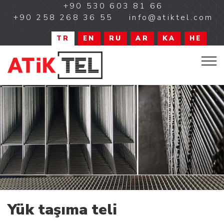
+90 530 603 81 66
+90 258 268 36 55
info@atiktel.com
TR
EN
RU
AR
KA
HE
Yük taşıma teli