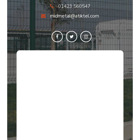
01423 560547
midmetal@atiktel.com