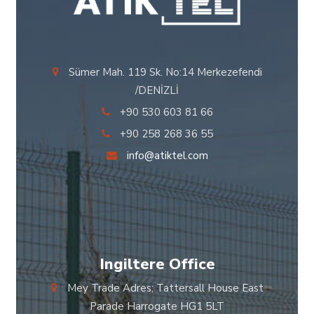
Sümer Mah. 119 Sk. No:14 Merkezefendi
/DENİZLİ
+90 530 603 81 66
+90 258 268 36 55
info@atiktel.com
Ingiltere Office
Mey Trade Adres; Tattersall House East
Parade Harrogate HG1 5LT