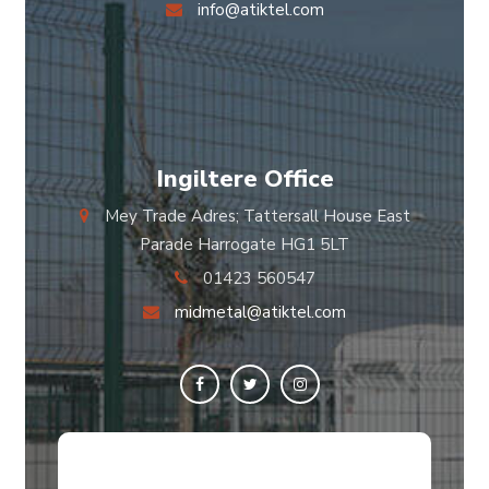
info@atiktel.com
Ingiltere Office
Mey Trade Adres; Tattersall House East
Parade Harrogate HG1 5LT
01423 560547
midmetal@atiktel.com