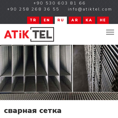
+90 530 603 81 66
+90 258 268 36 55
info@atiktel.com
TR
EN
RU
AR
KA
HE
сварная сетка