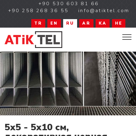
+90 530 603 81 66
+90 258 268 36 55
info@atiktel.com
TR
EN
RU
AR
KA
HE
5x5 - 5x10 см,