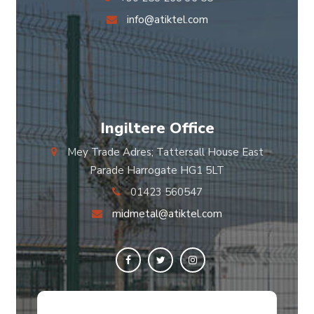
info@atiktel.com
Ingiltere Office
Mey Trade Adres; Tattersall House East
Parade Harrogate HG1 5LT
01423 560547
midmetal@atiktel.com