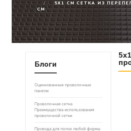
5X1 СМ СЕТКА ИЗ ПЕРЕПЕ
СМ
5x1
про
Блоги
Оцинкованные проволочные
панели
Проволочная сетка
Преимущества использования
проволочной сетки
Провода для полок любой формы